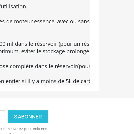
tilisation.

es de moteur essence, avec ou sans pot catalytique.

100 ml dans le réservoir (pour un réservoir d'environ 2
ptimum, éviter le stockage prolongé du carburant addit
dose complète dans le réservoir(pour un réservoir d'envi
n entier si il y a moins de 5L de carburant.
ous trouverez pour cela nos