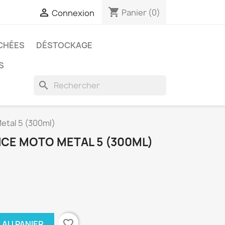
shopping_cart

Panier
(0)
Connexion
CHÉES
DÉSTOCKAGE
S
search
etal 5 (300ml)
CE MOTO METAL 5 (300ML)
favorite_border
 AU PANIER