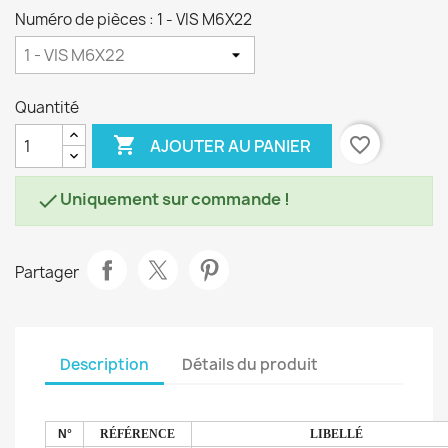
Numéro de pièces : 1 - VIS M6X22
Quantité

favorite_border
AJOUTER AU PANIER
Uniquement sur commande !

Partager
Description
Détails du produit
N°
RÉFÉRENCE
LIBELLÉ