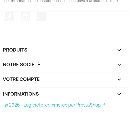
nos informations de contact dans les conditions d'utilisation du site.
Facebook
Instagram
TikTok
PRODUITS

NOTRE SOCIÉTÉ

VOTRE COMPTE

INFORMATIONS
keyboard_arrow_down
© 2026 - Logiciel e-commerce par PrestaShop™