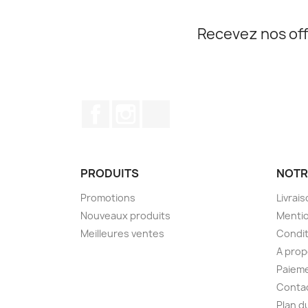
Recevez nos off
Facebook
Instagram
TikTok
PRODUITS
NOTR
Promotions
Livrai
Nouveaux produits
Mentio
Meilleures ventes
Condit
A pro
Paieme
Conta
Plan d