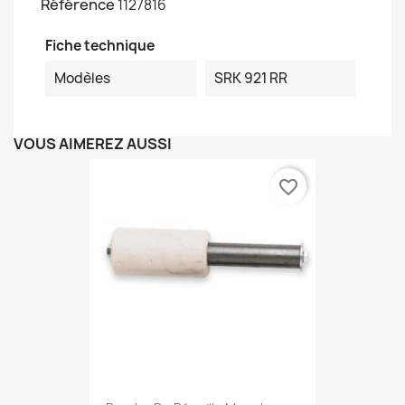
Référence
1127816
Fiche technique
Modèles
SRK 921 RR
VOUS AIMEREZ AUSSI
favorite_border