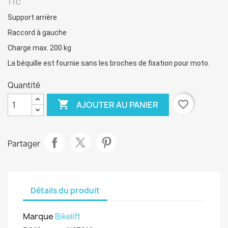
TTC
Support arrière
Raccord à gauche
Charge max. 200 kg
La béquille est fournie sans les broches de fixation pour moto.
Quantité

favorite_border
AJOUTER AU PANIER
Partager
Détails du produit
Marque
Bikelift