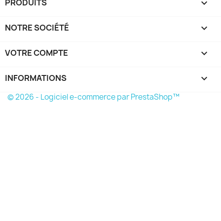
PRODUITS

NOTRE SOCIÉTÉ

VOTRE COMPTE

INFORMATIONS
keyboard_arrow_down
© 2026 - Logiciel e-commerce par PrestaShop™