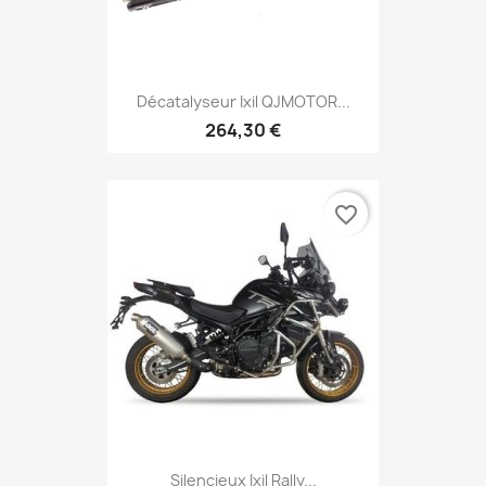
Décatalyseur Ixil QJMOTOR...
264,30 €
favorite_border
Silencieux Ixil Rally...