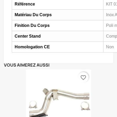
Référence
KIT 0
Matériau Du Corps
Inox 
Finition Du Corps
Poli 
Center Stand
Compa
Homologation CE
Non
VOUS AIMEREZ AUSSI
favorite_border