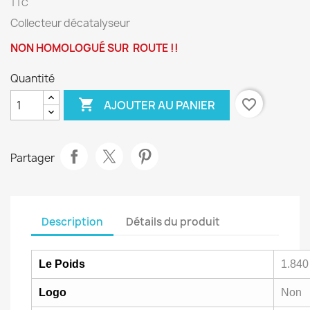
TTC
Collecteur décatalyseur
NON HOMOLOGUÉ SUR ROUTE !!
Quantité

favorite_border
AJOUTER AU PANIER
Partager
Description
Détails du produit
Le Poids
1.840
Logo
Non