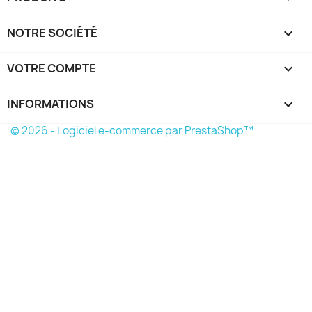
NOTRE SOCIÉTÉ

VOTRE COMPTE

INFORMATIONS
keyboard_arrow_down
© 2026 - Logiciel e-commerce par PrestaShop™