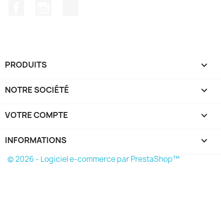
Facebook
Instagram
TikTok
PRODUITS

NOTRE SOCIÉTÉ

VOTRE COMPTE

INFORMATIONS
keyboard_arrow_down
© 2026 - Logiciel e-commerce par PrestaShop™