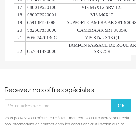
17
08001P620100
VIS M5X12 SRV 125
18
08002P620001
VIS M6X12
19
65913PB40000
SUPPORT CAMERA AR SRT 900S
20
98230P830000
CAMERA AR SRT 900SX
21
B0507420130G
VIS ST4.2X13 QJ
TAMPON PASSAGE DE ROUE AR
22
65764T490000
SRK25R
Recevez nos offres spéciales
Vous pouvez vous désinscrire à tout moment. Vous trouverez pour cela
nos informations de contact dans les conditions d'utilisation du site.