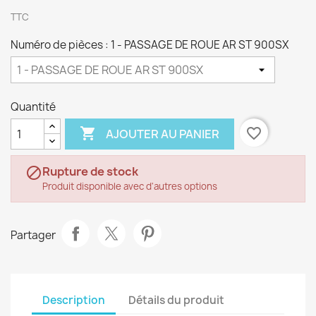
TTC
Numéro de pièces : 1 - PASSAGE DE ROUE AR ST 900SX
Quantité

favorite_border
AJOUTER AU PANIER
Rupture de stock

Produit disponible avec d'autres options
Partager
Description
Détails du produit