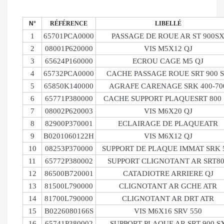
N°
RÉFÉRENCE
LIBELLÉ
1
65701PCA0000
PASSAGE DE ROUE AR ST 900S
2
08001P620000
VIS M5X12 QJ
3
65624P160000
ECROU CAGE M5 QJ
4
65732PCA0000
CACHE PASSAGE ROUE SRT 900 
5
65850K140000
AGRAFE CARENAGE SRK 400-70
6
65771P380000
CACHE SUPPORT PLAQUESRT 800
7
08002P620003
VIS M6X20 QJ
8
82900P370001
ECLAIRAGE DE PLAQUEATR
9
B0201060122H
VIS M6X12 QJ
10
08253P370000
SUPPORT DE PLAQUE IMMAT SRK 
11
65772P380002
SUPPORT CLIGNOTANT AR SRT8
12
86500B720001
CATADIOTRE ARRIERE QJ
13
81500L790000
CLIGNOTANT AR GCHE ATR
14
81700L790000
CLIGNOTANT AR DRT ATR
15
B0226080166S
VIS M6X16 SRV 550
16
65741P380002
SUPPORT PLAQUE AR SRT 900 S