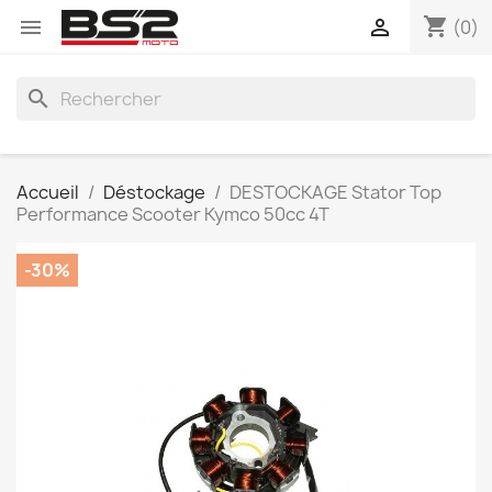
shopping_cart


(0)
search
Accueil
Déstockage
DESTOCKAGE Stator Top
Performance Scooter Kymco 50cc 4T
-30%