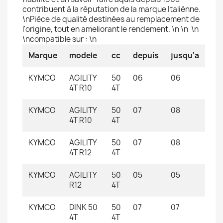
contribuent à la réputation de la marque Italiènne.
\nPièce de qualité destinées au remplacement de
l'origine, tout en ameliorant le rendement. \n \n \n
\ncompatible sur : \n
Marque
modele
cc
depuis
jusqu'a
KYMCO
AGILITY
50
06
06
4T R10
4T
KYMCO
AGILITY
50
07
08
4T R10
4T
KYMCO
AGILITY
50
07
08
4T R12
4T
KYMCO
AGILITY
50
05
05
R12
4T
KYMCO
DINK 50
50
07
07
4T
4T