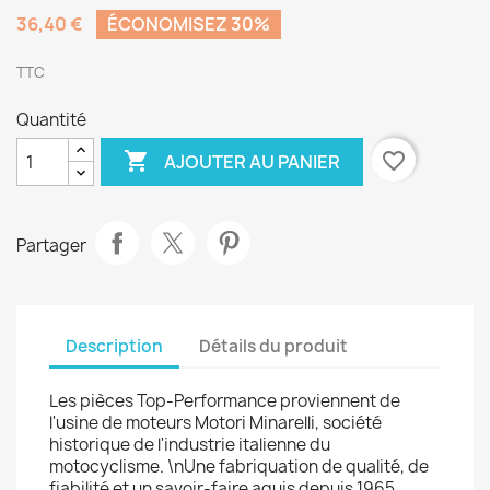
36,40 €
ÉCONOMISEZ 30%
TTC
Quantité

favorite_border
AJOUTER AU PANIER
Partager
Description
Détails du produit
Les pièces Top-Performance proviennent de
l'usine de moteurs Motori Minarelli, société
historique de l'industrie italienne du
motocyclisme. \nUne fabriquation de qualité, de
fiabilité et un savoir-faire aquis depuis 1965