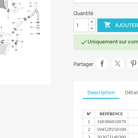
Quantité

AJOUTER
Uniquement sur co

Partager
Description
Détai
N°
RÉFÉRENCE
1
16030603J070
2
59452P250100
3
50307J140300