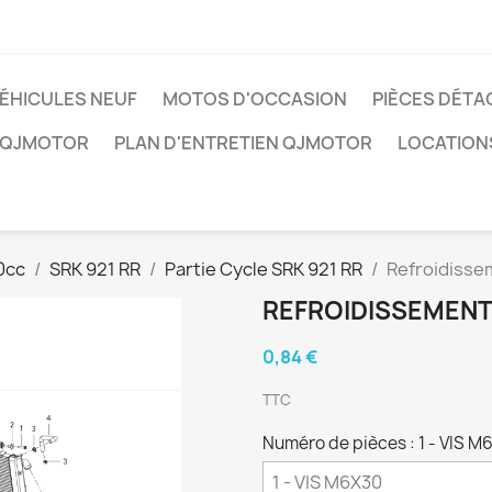
ÉHICULES NEUF
MOTOS D'OCCASION
PIÈCES DÉTA
 QJMOTOR
PLAN D'ENTRETIEN QJMOTOR
LOCATION
0cc
SRK 921 RR
Partie Cycle SRK 921 RR
Refroidisse
REFROIDISSEMEN
0,84 €
TTC
Numéro de pièces : 1 - VIS M