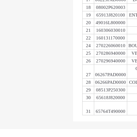
18
08002P620003
19
65913J820100
ENT
20
49016L800000
21
160306030010
22
160131170000
24
270226060010
BOU
25
270286940000
VE
26
270296940000
VE
27
06267PAD0000
28
06266PAD0000
COL
29
08513P250300
30
65618J820000
31
65764T490000