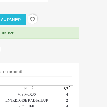
favorite_border
 AU PANIER
mmande !
ls du produit
LIBELLÉ
QTÉ
VIS M6X30
4
ENTRETOISE RADIATEUR
2
COLLIER
4