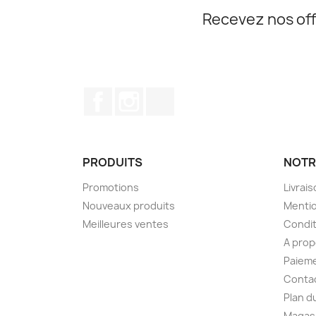
Recevez nos off
Facebook
Instagram
TikTok
PRODUITS
NOTR
Promotions
Livrai
Nouveaux produits
Mentio
Meilleures ventes
Condit
A pro
Paieme
Conta
Plan d
Magas