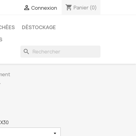
shopping_cart

Panier
(0)
Connexion
CHÉES
DÉSTOCKAGE
S
search
ment
T
6X30