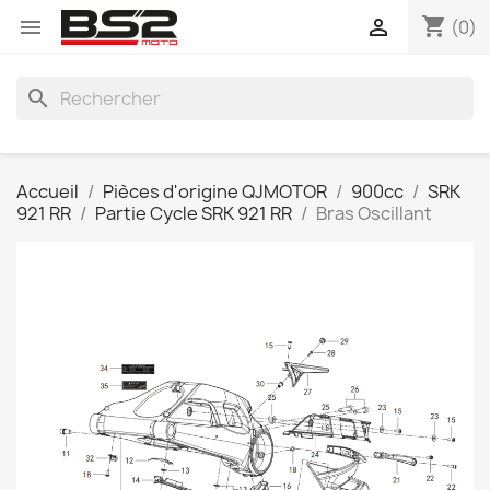
shopping_cart


(0)
search
Accueil
Pièces d'origine QJMOTOR
900cc
SRK
921 RR
Partie Cycle SRK 921 RR
Bras Oscillant