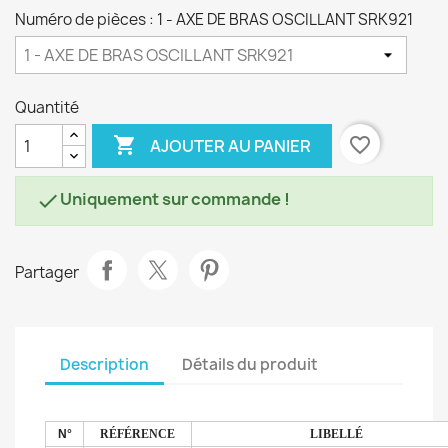
Numéro de pièces : 1 - AXE DE BRAS OSCILLANT SRK921
Quantité

favorite_border
AJOUTER AU PANIER
Uniquement sur commande !

Partager
Description
Détails du produit
N°
RÉFÉRENCE
LIBELLÉ