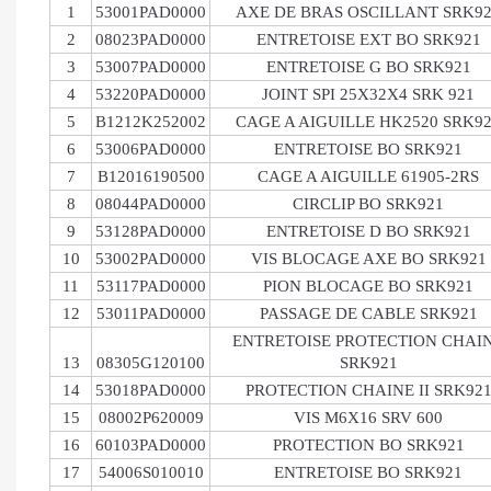
1
53001PAD0000
AXE DE BRAS OSCILLANT SRK9
2
08023PAD0000
ENTRETOISE EXT BO SRK921
3
53007PAD0000
ENTRETOISE G BO SRK921
4
53220PAD0000
JOINT SPI 25X32X4 SRK 921
5
B1212K252002
CAGE A AIGUILLE HK2520 SRK9
6
53006PAD0000
ENTRETOISE BO SRK921
7
B12016190500
CAGE A AIGUILLE 61905-2RS
8
08044PAD0000
CIRCLIP BO SRK921
9
53128PAD0000
ENTRETOISE D BO SRK921
10
53002PAD0000
VIS BLOCAGE AXE BO SRK921
11
53117PAD0000
PION BLOCAGE BO SRK921
12
53011PAD0000
PASSAGE DE CABLE SRK921
ENTRETOISE PROTECTION CHAI
13
08305G120100
SRK921
14
53018PAD0000
PROTECTION CHAINE II SRK92
15
08002P620009
VIS M6X16 SRV 600
16
60103PAD0000
PROTECTION BO SRK921
17
54006S010010
ENTRETOISE BO SRK921