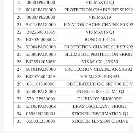
18
08001P620000
VIS M5X12 QJ
19
60102PAD0000
PROTECTION CHAINE INF SRK92
20
08004P620000
VIS M6X19
21
53118PAD0000
FIXATION CACHE CHAINE SRK9
22
B0226060166S
VIS M6X16 QJ
23
B0702000060G
RONDELLE D6
24
53004PAD0000
PROTECTION CHAINE SUP SRK92
25
53380PAD0000
SILEMBLOC PROTECTION SRK92
26
B0255120506H
VIS M10X1,25X50
27
60101PAD0000
PROTECTION CHAINE AR SRK92
28
B0207040202A
VIS M4X20 SRK921
29
65116J300000
OBTURATEUR C/C SRT 700 EU V
30
53390PAD0000
ENTRETOISE C/C M4 QJ
32
57012P930000
CLIP INOX SRK800RR
33
53100PAD000Z
BRAS OSCILLANT SRK921
34
05581N220001
STICKER INFORMATION QJ
35
05583L350000
STICKER TENSION CHAINE