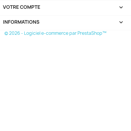
VOTRE COMPTE

INFORMATIONS
keyboard_arrow_down
© 2026 - Logiciel e-commerce par PrestaShop™