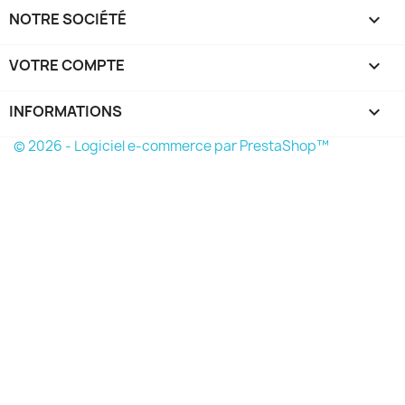
NOTRE SOCIÉTÉ

VOTRE COMPTE

INFORMATIONS
keyboard_arrow_down
© 2026 - Logiciel e-commerce par PrestaShop™