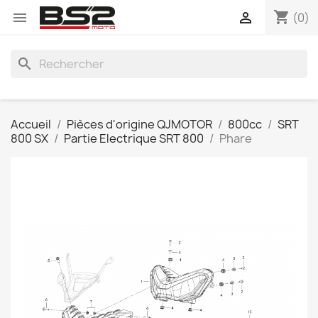
shopping_cart


(0)
search
Accueil
Pièces d'origine QJMOTOR
800cc
SRT
800 SX
Partie Electrique SRT 800
Phare