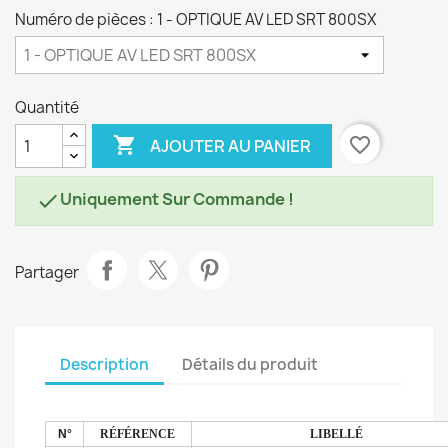
Numéro de pièces : 1 - OPTIQUE AV LED SRT 800SX
Quantité

favorite_border
AJOUTER AU PANIER
Uniquement Sur Commande !

Partager
Description
Détails du produit
N°
RÉFÉRENCE
LIBELLÉ