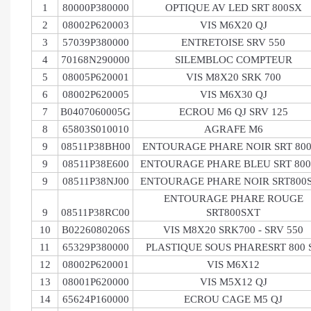
1
80000P380000
OPTIQUE AV LED SRT 800SX
2
08002P620003
VIS M6X20 QJ
3
57039P380000
ENTRETOISE SRV 550
4
70168N290000
SILEMBLOC COMPTEUR
5
08005P620001
VIS M8X20 SRK 700
6
08002P620005
VIS M6X30 QJ
7
B0407060005G
ECROU M6 QJ SRV 125
8
65803S010010
AGRAFE M6
9
08511P38BH00
ENTOURAGE PHARE NOIR SRT 80
9
08511P38E600
ENTOURAGE PHARE BLEU SRT 800
9
08511P38NJ00
ENTOURAGE PHARE NOIR SRT800
ENTOURAGE PHARE ROUGE
9
08511P38RC00
SRT800SXT
10
B0226080206S
VIS M8X20 SRK700 - SRV 550
11
65329P380000
PLASTIQUE SOUS PHARESRT 800 
12
08002P620001
VIS M6X12
13
08001P620000
VIS M5X12 QJ
14
65624P160000
ECROU CAGE M5 QJ