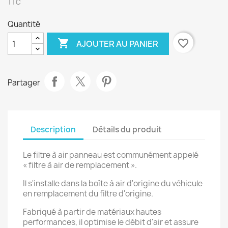
TTC
Quantité

favorite_border
AJOUTER AU PANIER
Partager
Description
Détails du produit
Le filtre à air panneau est communément appelé
« filtre à air de remplacement ».
Il s'installe dans la boîte à air d'origine du véhicule
en remplacement du filtre d'origine.
Fabriqué à partir de matériaux hautes
performances, il optimise le débit d'air et assure